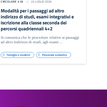
CIRCOLARE 418
24 LUGLIO 2026
Modalità per i passaggi ad altro
indirizzo di studi, esami integrativi e
iscrizione alla classe seconda dei
percorsi quadriennali 4+2
Si comunica che le procedure relative ai passaggi
ad altro indirizzo di studi, agli esami …
Famiglie e studenti
Personale scolastico