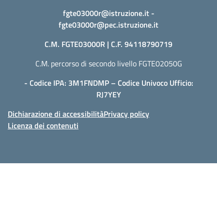
fgte03000r@istruzione.it
-
fgte03000r@pec.istruzione.it
C.M. FGTE03000R | C.F. 94118790719
C.M. percorso di secondo livello FGTE02050G
- Codice IPA: 3M1FNDMP – Codice Univoco Ufficio:
RJ7YEY
Dichiarazione di accessibilità
Privacy policy
Licenza dei contenuti