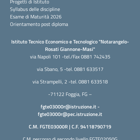
Progetti di Istituto
Syllabus delle discipline
Esame di Maturità 2026
Orientamento post diploma
Istituto Tecnico Economico e Tecnologico "Notarangelo-
Rosati Giannone-Masi"
via Napoli 101 -tel./Fax 0881 742435
via Sbano, 5 -tel. 0881 633517
via Strampelli, 2 -tel. 0881 633518
-71122 Foggia, FG –
fgte03000r@istruzione.it
-
fgte03000r@pec.istruzione.it
C.M. FGTE03000R | C.F. 94118790719
C.M. percorso di secondo livello FGTE02050G