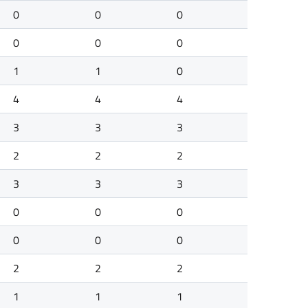
0
0
0
0
0
0
1
1
0
4
4
4
3
3
3
2
2
2
3
3
3
0
0
0
0
0
0
2
2
2
1
1
1