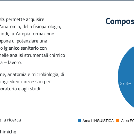
Composi
ia
, permette acquisire
’anatomia, della fisiopatologia,
 quindi, un’ampia formazione
ropone di potenziare una
90
o igienico sanitario con
80
nelle analisi strumentali chimico
70
a – lavoro.
60
ene, anatomia e microbiologia, di
50
, ingredienti necessari per
37.3%
40
oratorio e agli studi
30
20
10
 la ricerca
0
Area LINGUISTICA
Area E
chimiche