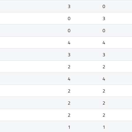
3
0
0
3
0
0
4
4
3
3
2
2
4
4
2
2
2
2
2
2
1
1