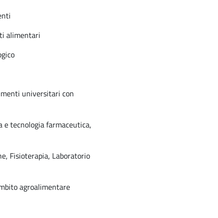
enti
ti alimentari
ogico
timenti universitari con
a e tecnologia farmaceutica,
he, Fisioterapia, Laboratorio
l’ambito agroalimentare