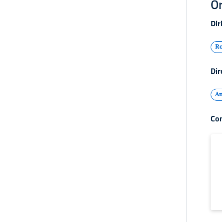
Or
Dir
Ro
Dir
An
Con