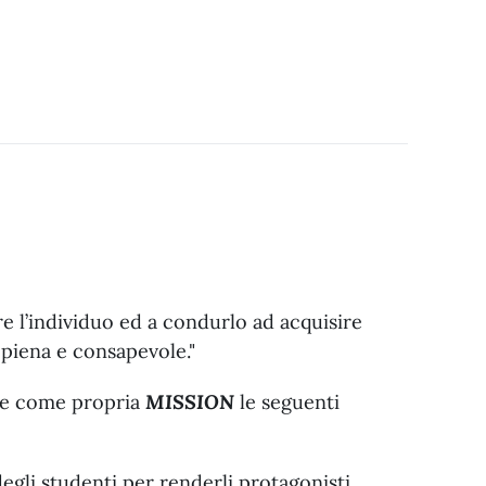
re l’individuo ed a condurlo ad acquisire
piena e consapevole."
one come propria
MISSION
le seguenti
degli studenti per renderli protagonisti