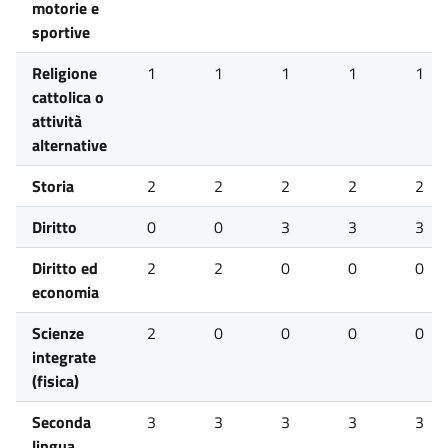
motorie e
sportive
Religione
1
1
1
1
1
cattolica o
attività
alternative
Storia
2
2
2
2
2
Diritto
0
0
3
3
3
Diritto ed
2
2
0
0
0
economia
Scienze
2
0
0
0
0
integrate
(fisica)
Seconda
3
3
3
3
3
lingua