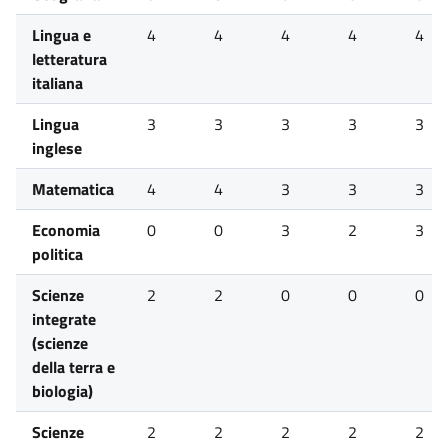
Lingua e
4
4
4
4
4
letteratura
italiana
Lingua
3
3
3
3
3
inglese
Matematica
4
4
3
3
3
Economia
0
0
3
2
3
politica
Scienze
2
2
0
0
0
integrate
(scienze
della terra e
biologia)
Scienze
2
2
2
2
2