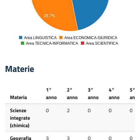
30
28.7%
20
10
Area LINGUISTICA
Area ECONOMICA-GIURIDICA
0
Area TECNICA-INFORMATICA
Area SCIENTIFICA
Materie
1°
2°
3°
4°
5°
Materia
anno
anno
anno
anno
ann
Scienze
0
2
0
0
0
integrate
(chimica)
Geografia
3
3
0
0
0