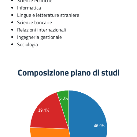
Scienze Politiche
Informatica
Lingue e letterature straniere
Scienze bancarie
Relazioni internazionali
Ingegneria gestionale
Sociologia
Composizione piano di studi
80
5.0%
70
19.4%
60
50
46.9%
40