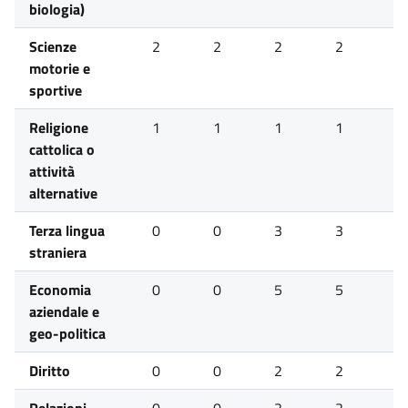
biologia)
Scienze
2
2
2
2
2
motorie e
sportive
Religione
1
1
1
1
1
cattolica o
attività
alternative
Terza lingua
0
0
3
3
3
straniera
Economia
0
0
5
5
6
aziendale e
geo-politica
Diritto
0
0
2
2
2