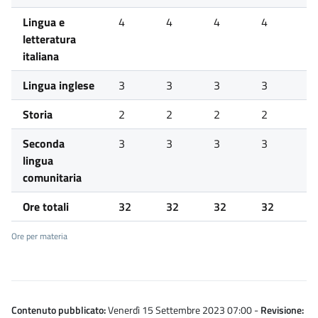
Lingua e
4
4
4
4
4
letteratura
italiana
Lingua inglese
3
3
3
3
3
Storia
2
2
2
2
2
Seconda
3
3
3
3
3
lingua
comunitaria
Ore totali
32
32
32
32
3
Ore per materia
Contenuto pubblicato:
Venerdì 15 Settembre 2023 07:00
-
Revisione: