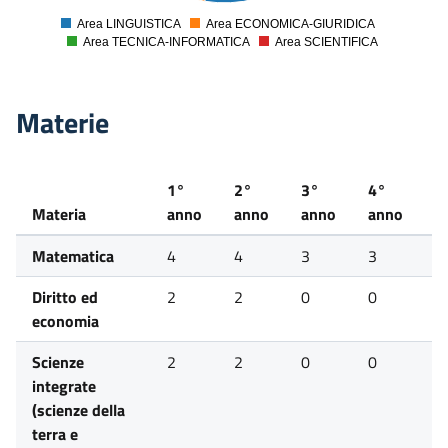
Area LINGUISTICA
Area ECONOMICA-GIURIDICA
0
Area TECNICA-INFORMATICA
Area SCIENTIFICA
Materie
1°
2°
3°
4°
5
Materia
anno
anno
anno
anno
a
Matematica
4
4
3
3
3
Diritto ed
2
2
0
0
0
economia
Scienze
2
2
0
0
0
integrate
(scienze della
terra e