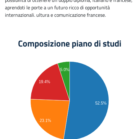
possibilità di ottenere un doppio diploma, italiano e francese,
aprendoti le porte a un futuro ricco di opportunità
internazionali. ultura e comunicazione francese.
Composizione piano di studi
90
5.0%
80
70
19.4%
60
50
52.5%
40
30
23.1%
20
10