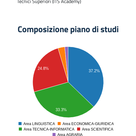
Tecnici Superiori (ITS Academy)
Composizione piano di studi
50
45
40
24.8%
35
37.2%
30
25
20
15
10
33.3%
5
0
Area LINGUISTICA
Area ECONOMICA-GIURIDICA
0
Area TECNICA-INFORMATICA
Area SCIENTIFICA
Area AGRARIA