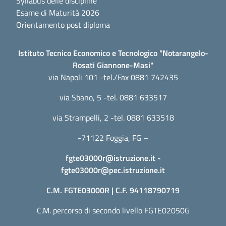
Syllabus delle discipline
Esame di Maturità 2026
Orientamento post diploma
Istituto Tecnico Economico e Tecnologico "Notarangelo-
Rosati Giannone-Masi"
via Napoli 101 -tel./Fax 0881 742435
via Sbano, 5 -tel. 0881 633517
via Strampelli, 2 -tel. 0881 633518
-71122 Foggia, FG –
fgte03000r@istruzione.it
-
fgte03000r@pec.istruzione.it
C.M. FGTE03000R | C.F. 94118790719
C.M. percorso di secondo livello FGTE02050G