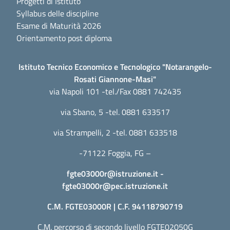
Progetti di Istituto
Syllabus delle discipline
Esame di Maturità 2026
Orientamento post diploma
Istituto Tecnico Economico e Tecnologico "Notarangelo-
Rosati Giannone-Masi"
via Napoli 101 -tel./Fax 0881 742435
via Sbano, 5 -tel. 0881 633517
via Strampelli, 2 -tel. 0881 633518
-71122 Foggia, FG –
fgte03000r@istruzione.it
-
fgte03000r@pec.istruzione.it
C.M. FGTE03000R | C.F. 94118790719
C.M. percorso di secondo livello FGTE02050G