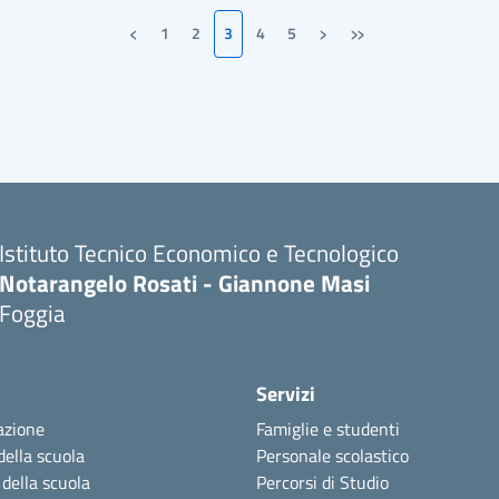
‹
›
»
1
2
3
4
5
Pagina precedente
Pagina successiva
Ultima pagina
Istituto Tecnico Economico e Tecnologico
Notarangelo Rosati - Giannone Masi
Foggia
Servizi
azione
Famiglie e studenti
della scuola
Personale scolastico
 della scuola
Percorsi di Studio