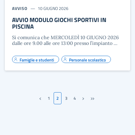
AVVISO
10 GIUGNO 2026
AVVIO MODULO GIOCHI SPORTIVI IN
PISCINA
Si comunica che MERCOLEDÌ 10 GIUGNO 2026
dalle ore 9.00 alle ore 13:00 presso l’impianto …
Famiglie e studenti
Personale scolastico
‹
›
»
1
2
3
4
Pagina precedente
Pagina successiva
Ultima pagina