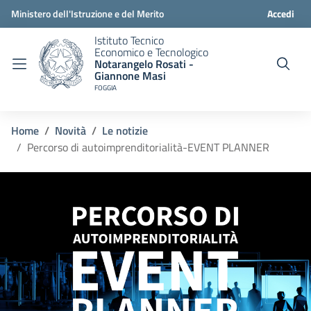
Ministero dell'Istruzione e del Merito
Accedi
Istituto Tecnico
Economico e Tecnologico
Notarangelo Rosati -
Giannone Masi
FOGGIA
Home
Novità
Le notizie
Percorso di autoimprenditorialità-EVENT PLANNER