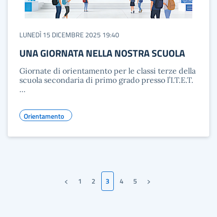
LUNEDÌ 15 DICEMBRE 2025 19:40
UNA GIORNATA NELLA NOSTRA SCUOLA
Giornate di orientamento per le classi terze della
scuola secondaria di primo grado presso l’I.T.E.T.
…
Orientamento
‹
›
1
2
3
4
5
Pagina precedente
Pagina successiva