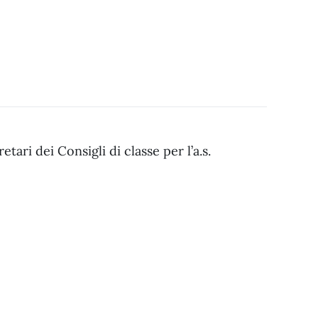
tari dei Consigli di classe per l’a.s.
tari dei COnsigli di classe a.s. 25-26.