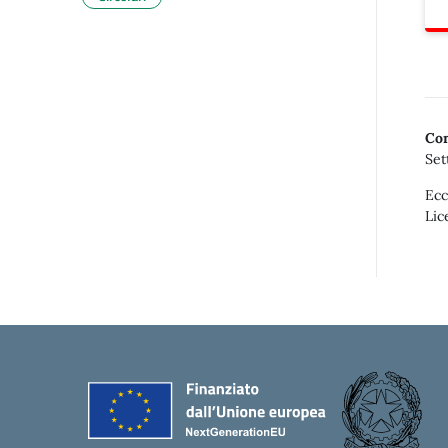
Con
Set
Ecc
Lic