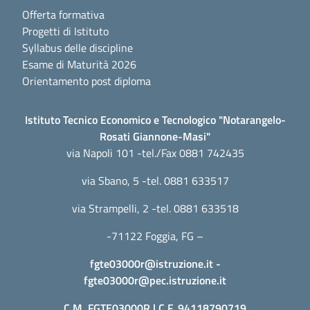
Offerta formativa
Progetti di Istituto
Syllabus delle discipline
Esame di Maturità 2026
Orientamento post diploma
Istituto Tecnico Economico e Tecnologico "Notarangelo-
Rosati Giannone-Masi"
via Napoli 101 -tel./Fax 0881 742435
via Sbano, 5 -tel. 0881 633517
via Strampelli, 2 -tel. 0881 633518
-71122 Foggia, FG –
fgte03000r@istruzione.it
-
fgte03000r@pec.istruzione.it
C.M. FGTE03000R | C.F. 94118790719