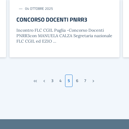
04 OTTOBRE 2025
CONCORSO DOCENTI PNRR3
Incontro FLC CGIL Puglia -Concorso Docenti
PNRR3con MANUELA CALZA Segretaria nazionale
FLC CGIL ed EZIO …
«
‹
›
3
4
5
6
7
Prima pagina
Pagina precedente
Pagina successiva