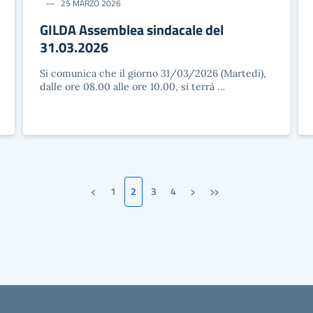
25 MARZO 2026
GILDA Assemblea sindacale del
31.03.2026
Si comunica che il giorno 31/03/2026 (Martedi),
dalle ore 08.00 alle ore 10.00, si terrà …
‹
›
»
1
2
3
4
Pagina precedente
Pagina successiva
Ultima pagina