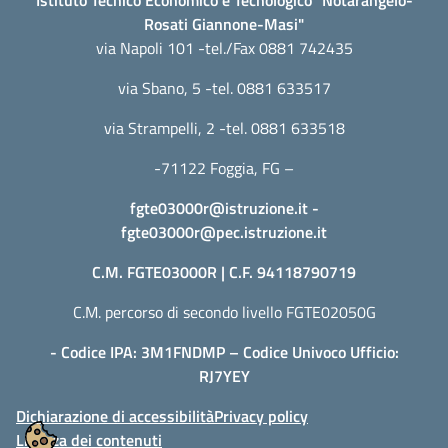
Istituto Tecnico Economico e Tecnologico "Notarangelo-
Rosati Giannone-Masi"
via Napoli 101 -tel./Fax 0881 742435
via Sbano, 5 -tel. 0881 633517
via Strampelli, 2 -tel. 0881 633518
-71122 Foggia, FG –
fgte03000r@istruzione.it
-
fgte03000r@pec.istruzione.it
C.M. FGTE03000R | C.F. 94118790719
C.M. percorso di secondo livello FGTE02050G
- Codice IPA: 3M1FNDMP – Codice Univoco Ufficio:
RJ7YEY
Dichiarazione di accessibilità
Privacy policy
Licenza dei contenuti