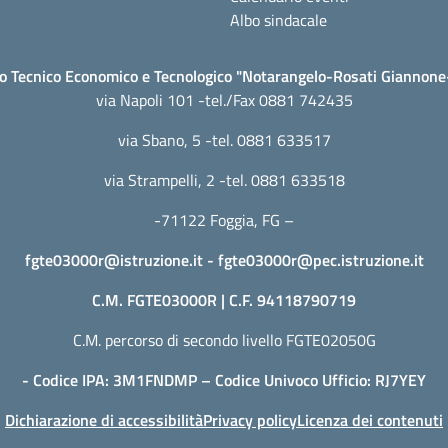
Albo sindacale
to Tecnico Economico e Tecnologico "Notarangelo-Rosati Giannon
via Napoli 101 -tel./Fax 0881 742435
via Sbano, 5 -tel. 0881 633517
via Strampelli, 2 -tel. 0881 633518
-71122 Foggia, FG –
fgte03000r@istruzione.it
-
fgte03000r@pec.istruzione.it
C.M. FGTE03000R | C.F. 94118790719
C.M. percorso di secondo livello FGTE02050G
- Codice IPA: 3M1FNDMP – Codice Univoco Ufficio: RJ7YEY
Dichiarazione di accessibilità
Privacy policy
Licenza dei contenuti