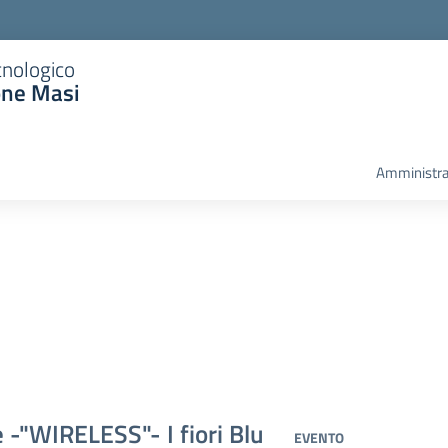
cnologico
one Masi
Amministra
 -"WIRELESS"- I fiori Blu
EVENTO