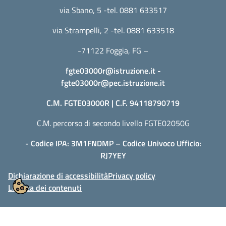
via Sbano, 5 -tel. 0881 633517
via Strampelli, 2 -tel. 0881 633518
-71122 Foggia, FG –
fgte03000r@istruzione.it
-
fgte03000r@pec.istruzione.it
C.M. FGTE03000R | C.F. 94118790719
C.M. percorso di secondo livello FGTE02050G
- Codice IPA: 3M1FNDMP – Codice Univoco Ufficio:
RJ7YEY
Dichiarazione di accessibilità
Privacy policy
Licenza dei contenuti