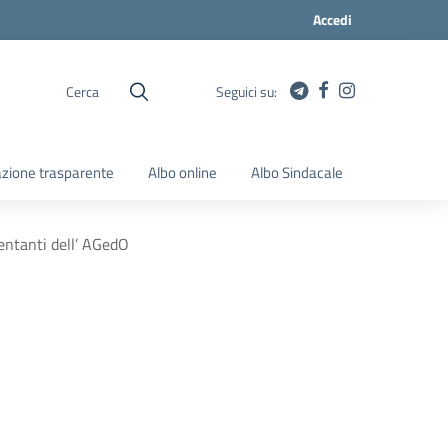
Accedi
Cerca
Seguici su:
zione trasparente
Albo online
Albo Sindacale
sentanti dell’ AGedO