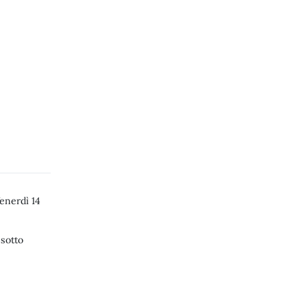
to del bullismo e dell’omofobia incontro con AGedO
enerdì 14
 sotto