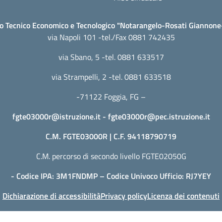
to Tecnico Economico e Tecnologico "Notarangelo-Rosati Giannon
via Napoli 101 -tel./Fax 0881 742435
via Sbano, 5 -tel. 0881 633517
via Strampelli, 2 -tel. 0881 633518
-71122 Foggia, FG –
fgte03000r@istruzione.it
-
fgte03000r@pec.istruzione.it
C.M. FGTE03000R | C.F. 94118790719
C.M. percorso di secondo livello FGTE02050G
- Codice IPA: 3M1FNDMP – Codice Univoco Ufficio: RJ7YEY
Dichiarazione di accessibilità
Privacy policy
Licenza dei contenuti