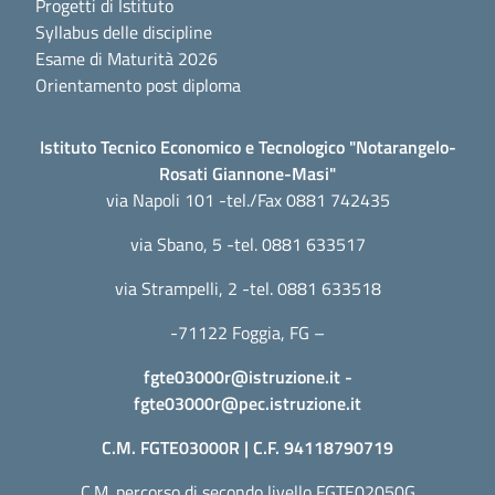
Progetti di Istituto
Syllabus delle discipline
Esame di Maturità 2026
Orientamento post diploma
Istituto Tecnico Economico e Tecnologico "Notarangelo-
Rosati Giannone-Masi"
via Napoli 101 -tel./Fax 0881 742435
via Sbano, 5 -tel. 0881 633517
via Strampelli, 2 -tel. 0881 633518
-71122 Foggia, FG –
fgte03000r@istruzione.it
-
fgte03000r@pec.istruzione.it
C.M. FGTE03000R | C.F. 94118790719
C.M. percorso di secondo livello FGTE02050G