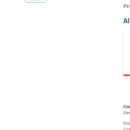
Pe
Al
Con
Gen
Ecc
Lic