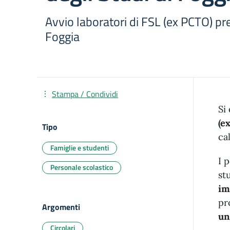
Avvio laboratori di FSL (ex PCTO) pre
Foggia
Stampa / Condividi
Si
(e
Tipo
ca
Famiglie e studenti
I 
Personale scolastico
st
im
pr
Argomenti
un
Circolari