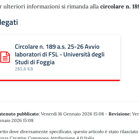
r ulteriori informazioni si rimanda alla
circolare n. 18
legati
Circolare n. 189 a.s. 25-26 Avvio
laboratori di FSL - Università degli
Scarica: Circolare n. 189 a.s. 25-26 Avvio laboratori di FSL -
Studi di Foggia
285,6 KB
tenuto pubblicato:
Venerdì 16 Gennaio 2026 15:08
-
Revisione:
Ven
naio 2026 15:08
etto dove diversamente specificato, questo articolo è stato rilasciato
enza Creative Commons Attribuzione 4.0 Italia.