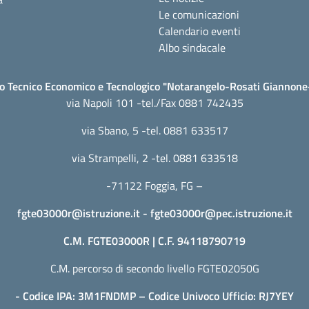
Le comunicazioni
Calendario eventi
Albo sindacale
to Tecnico Economico e Tecnologico "Notarangelo-Rosati Giannon
via Napoli 101 -tel./Fax 0881 742435
via Sbano, 5 -tel. 0881 633517
via Strampelli, 2 -tel. 0881 633518
-71122 Foggia, FG –
fgte03000r@istruzione.it
-
fgte03000r@pec.istruzione.it
C.M. FGTE03000R | C.F. 94118790719
C.M. percorso di secondo livello FGTE02050G
- Codice IPA: 3M1FNDMP – Codice Univoco Ufficio: RJ7YEY