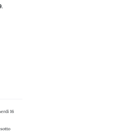
9
.
 Università degli Studi di Foggia
erdì 16
 sotto