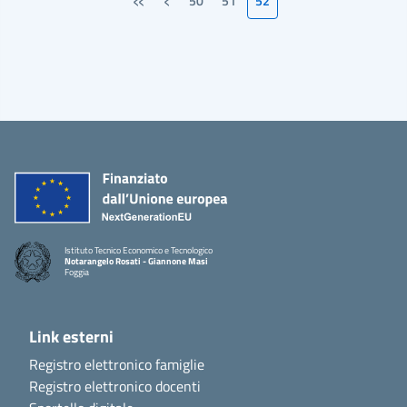
50
51
52
Prima pagina
Pagina precedente
Istituto Tecnico Economico e Tecnologico
Notarangelo Rosati - Giannone Masi
Foggia
Link esterni
Registro elettronico famiglie
Registro elettronico docenti