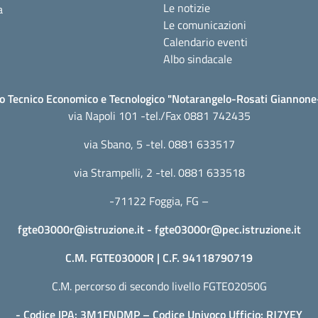
Le notizie
a
Le comunicazioni
Calendario eventi
Albo sindacale
to Tecnico Economico e Tecnologico "Notarangelo-Rosati Giannon
via Napoli 101 -tel./Fax 0881 742435
via Sbano, 5 -tel. 0881 633517
via Strampelli, 2 -tel. 0881 633518
-71122 Foggia, FG –
fgte03000r@istruzione.it
-
fgte03000r@pec.istruzione.it
C.M. FGTE03000R | C.F. 94118790719
C.M. percorso di secondo livello FGTE02050G
- Codice IPA: 3M1FNDMP – Codice Univoco Ufficio: RJ7YEY