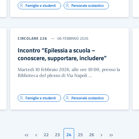
Famiglie e studenti
Personale scolastico
CIRCOLARE 226
06 FEBBRAIO 2026
Incontro “Epilessia a scuola –
conoscere, supportare, includere”
Martedì 10 febbraio 2026, alle ore 10:00, presso la
Biblioteca del plesso di Via Napoli …
Famiglie e studenti
Personale scolastico
«
‹
›
»
22
23
24
25
26
Prima pagina
Pagina precedente
Pagina successiva
Ultima pagina